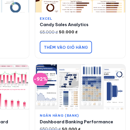
EXCEL
Candy Sales Analytics
65.000
₫
50.000
₫
Giá
Giá
gốc
hiện
là:
tại
65.000 ₫.
là:
THÊM VÀO GIỎ HÀNG
50.000 ₫.
-92%
NGÂN HÀNG (BANK)
oard
Dashboard Banking Performance
650.000
₫
50.000
₫