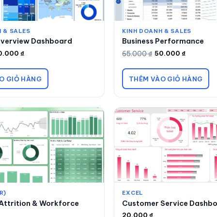
 & SALES
KINH DOANH & SALES
Overview Dashboard
Business Performance
65.000
₫
0.000
₫
50.000
₫
Giá
Giá
gốc
hiện
là:
tại
65.000 ₫.
là:
O GIỎ HÀNG
THÊM VÀO GIỎ HÀNG
50.000 ₫.
R)
EXCEL
ttrition & Workforce
Customer Service Dashb
20.000
₫