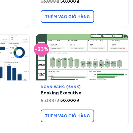
65.000
₫
50.000
₫
Giá
Giá
gốc
hiện
là:
tại
65.000 ₫.
là:
THÊM VÀO GIỎ HÀNG
50.000 ₫.
-23%
NGÂN HÀNG (BANK)
Banking Executive
65.000
₫
50.000
₫
Giá
Giá
gốc
hiện
là:
tại
65.000 ₫.
là:
THÊM VÀO GIỎ HÀNG
50.000 ₫.