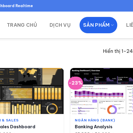
ashboard Realtime
TRANG CHỦ
DỊCH VỤ
SẢN PHẨM
LI
Hiển thị 1–2
-23%
 & SALES
NGÂN HÀNG (BANK)
ales Dashboard
Banking Analysis