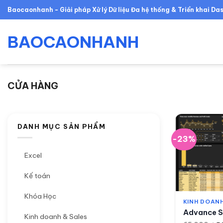
Skip
Baocaonhanh - Giải pháp Xử lý Dữ liệu Đa hệ thống & Triển khai D
to
content
BAOCAONHANH
CỬA HÀNG
DANH MỤC SẢN PHẨM
-23%
Excel
Kế toán
Khóa Học
KINH DOANH
Advance S
Kinh doanh & Sales