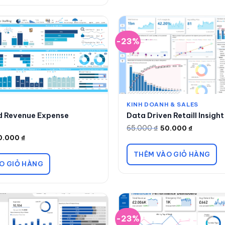
-23%
KINH DOANH & SALES
 Revenue Expense
Data Driven Retaill Insight
65.000
₫
50.000
₫
Giá
Giá
gốc
hiện
0.000
₫
là:
tại
65.000 ₫.
là:
THÊM VÀO GIỎ HÀNG
50.000 ₫.
O GIỎ HÀNG
-23%