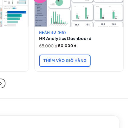
NHÂN SỰ (HR)
HR Analytics Dashboard
65.000
₫
50.000
₫
Giá
Giá
gốc
hiện
là:
tại
65.000 ₫.
là:
THÊM VÀO GIỎ HÀNG
50.000 ₫.