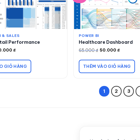
 & SALES
POWER BI
tail Performance
Healthcare Dashboard
65.000
₫
0.000
₫
50.000
₫
Giá
Giá
gốc
hiện
là:
tại
65.000 ₫.
là:
O GIỎ HÀNG
THÊM VÀO GIỎ HÀNG
50.000 ₫.
1
2
3