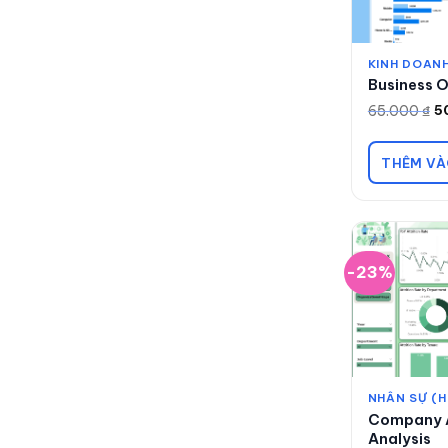
KINH DOANH
Business 
65.000
₫
5
Giá
Giá
gốc
hiện
là:
tại
65.000 ₫.
là:
THÊM VÀ
50.000 ₫.
-23%
NHÂN SỰ (H
Company A
Analysis