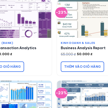
-23%
 (BANK)
KINH DOANH & SALES
ansaction Analytics
Business Analysis Report
65.000
₫
0.000
₫
50.000
₫
Giá
Giá
gốc
hiện
là:
tại
65.000 ₫.
là:
O GIỎ HÀNG
THÊM VÀO GIỎ HÀNG
50.000 ₫.
-23%