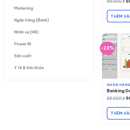
65.000
₫
5
Giá
Giá
gốc
hiện
Marketing
là:
tại
65.000 ₫.
là:
THÊM VÀ
50.000 ₫.
Ngân hàng (Bank)
Nhân sự (HR)
Power BI
-23%
Sản xuất
Y tế & Sức khỏe
NGÂN HÀNG
Banking D
65.000
₫
5
Giá
Giá
gốc
hiện
là:
tại
65.000 ₫.
là:
THÊM VÀ
50.000 ₫.