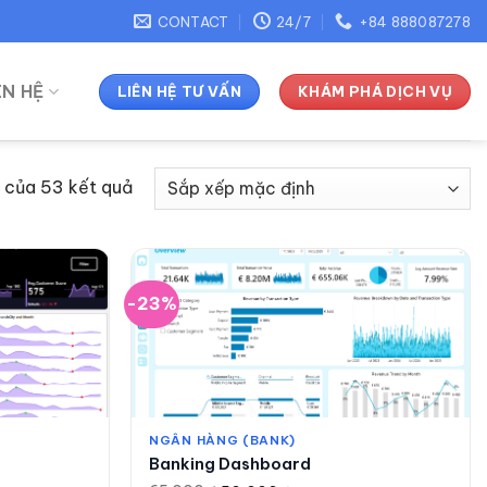
CONTACT
24/7
+84 888087278
ÊN HỆ
LIÊN HỆ TƯ VẤN
KHÁM PHÁ DỊCH VỤ
4 của 53 kết quả
-23%
NGÂN HÀNG (BANK)
Banking Dashboard