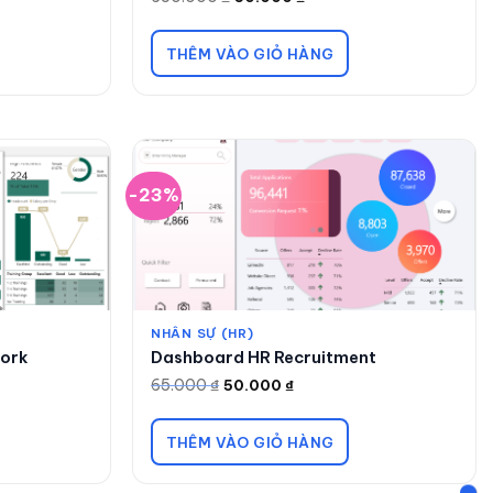
Giá
Giá
gốc
hiện
là:
tại
650.000 ₫.
là:
THÊM VÀO GIỎ HÀNG
50.000 ₫.
-23%
NHÂN SỰ (HR)
ork
Dashboard HR Recruitment
65.000
₫
50.000
₫
Giá
Giá
gốc
hiện
là:
tại
65.000 ₫.
là:
THÊM VÀO GIỎ HÀNG
50.000 ₫.