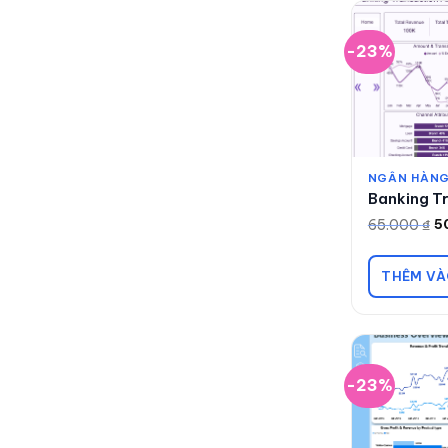
-23%
NGÂN HÀNG
Banking Tr
65.000
₫
5
Giá
Giá
gốc
hiện
là:
tại
65.000 ₫.
là:
THÊM VÀ
50.000 ₫.
-23%