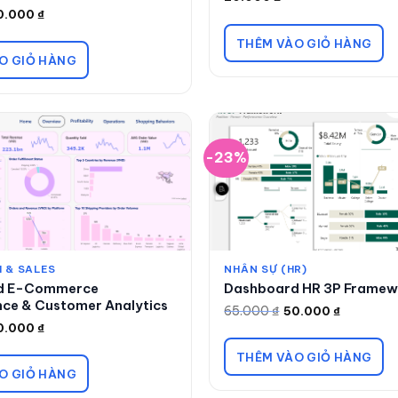
0.000
₫
THÊM VÀO GIỎ HÀNG
O GIỎ HÀNG
-23%
 & SALES
NHÂN SỰ (HR)
d E-Commerce
Dashboard HR 3P Framew
ce & Customer Analytics
65.000
₫
50.000
₫
Giá
Giá
gốc
hiện
0.000
₫
là:
tại
65.000 ₫.
là:
THÊM VÀO GIỎ HÀNG
50.000 ₫.
O GIỎ HÀNG