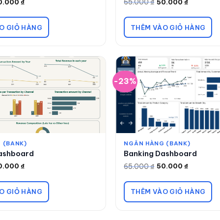
65.000
₫
0.000
₫
50.000
₫
Giá
Giá
gốc
hiện
là:
tại
65.000 ₫.
là:
O GIỎ HÀNG
THÊM VÀO GIỎ HÀNG
50.000 ₫.
-23%
 (BANK)
NGÂN HÀNG (BANK)
ashboard
Banking Dashboard
65.000
₫
0.000
₫
50.000
₫
Giá
Giá
gốc
hiện
là:
tại
65.000 ₫.
là:
O GIỎ HÀNG
THÊM VÀO GIỎ HÀNG
50.000 ₫.