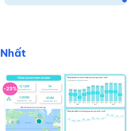
 Nhất
-23%