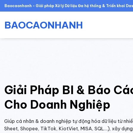
Skip
Baocaonhanh - Giải pháp Xử lý Dữ liệu Đa hệ thống & Triển khai D
to
content
BAOCAONHANH
Giải Pháp BI & Báo Cá
Cho Doanh Nghiệp
Giúp cá nhân & doanh nghiệp tự động hóa dữ liệu từ nhi
Sheet, Shopee, TikTok, KiotViet, MISA, SQL…), xây dựng