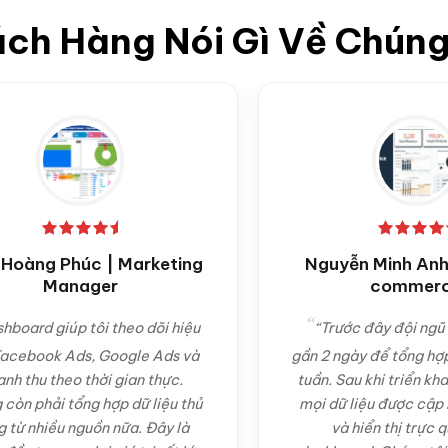
ch Hàng Nói Gì Về Chúng
Phúc | Marketing
Nguyễn Minh Anh | CEO
anager
commerce
iúp tôi theo dõi hiệu
“Trước đây đội ngũ của tôi
 Ads, Google Ads và
gần 2 ngày để tổng hợp báo cá
heo thời gian thực.
tuần. Sau khi triển khai hệ thốn
 tổng hợp dữ liệu thủ
mọi dữ liệu được cập nhật tự 
u nguồn nữa. Đây là
và hiển thị trực quan trên