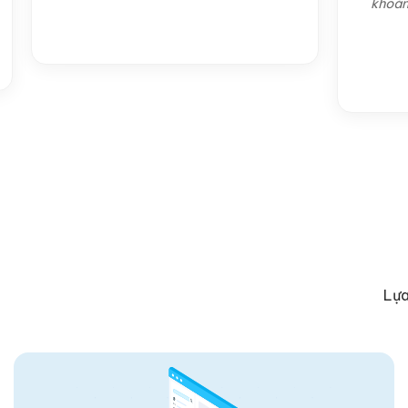
khoản đầu tư ma
cho do
Lựa