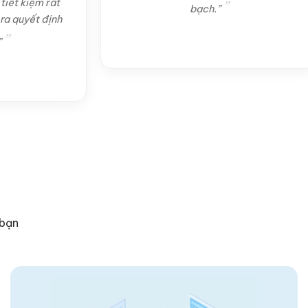
m rất
bạch.”
 định
 bạn