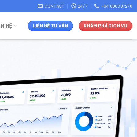
CONTACT
24/7
+84 888087278
ÊN HỆ
LIÊN HỆ TƯ VẤN
KHÁM PHÁ DỊCH VỤ