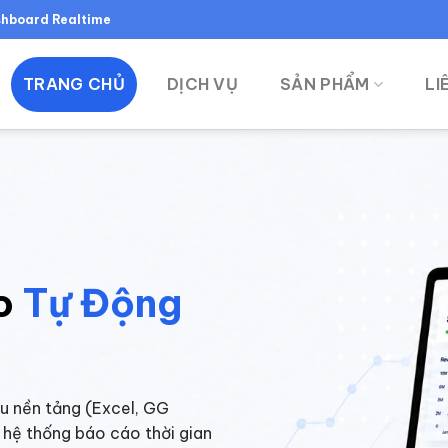
ashboard Realtime
TRANG CHỦ
DỊCH VỤ
SẢN PHẨM
LI
o
Tự Động
ều nền tảng (Excel, GG
 hệ thống báo cáo thời gian