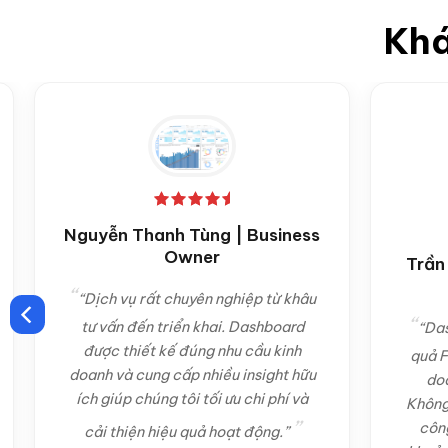
Khá
Nguyễn Thanh Tùng | Business
Owner
Trần Hoàng 
M
“Dịch vụ rất chuyên nghiệp từ khâu
tư vấn đến triển khai. Dashboard
“Dashboard g
được thiết kế đúng nhu cầu kinh
quả Facebook
doanh và cung cấp nhiều insight hữu
doanh thu t
ích giúp chúng tôi tối ưu chi phí và
Không còn phải
công từ nhiề
cải thiện hiệu quả hoạt động.”