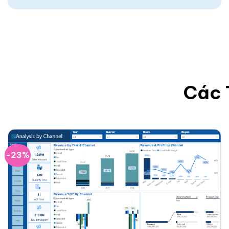
Các 
-23%