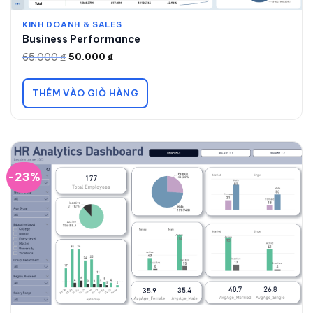
KINH DOANH & SALES
Business Performance
65.000
₫
50.000
₫
Giá
Giá
gốc
hiện
là:
tại
65.000 ₫.
là:
THÊM VÀO GIỎ HÀNG
50.000 ₫.
-23%