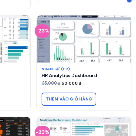
-23%
NHÂN SỰ (HR)
HR Analytics Dashboard
65.000
₫
50.000
₫
Giá
Giá
gốc
hiện
là:
tại
65.000 ₫.
là:
THÊM VÀO GIỎ HÀNG
50.000 ₫.
-23%