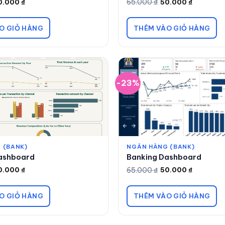
65.000
₫
0.000
₫
50.000
₫
Giá
Giá
gốc
hiện
là:
tại
65.000 ₫.
là:
O GIỎ HÀNG
THÊM VÀO GIỎ HÀNG
50.000 ₫.
-23%
 (BANK)
NGÂN HÀNG (BANK)
ashboard
Banking Dashboard
65.000
₫
0.000
₫
50.000
₫
Giá
Giá
gốc
hiện
là:
tại
65.000 ₫.
là:
O GIỎ HÀNG
THÊM VÀO GIỎ HÀNG
50.000 ₫.