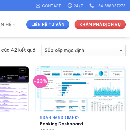
CONTACT
24/7
+84 888087278
ÊN HỆ
LIÊN HỆ TƯ VẤN
KHÁM PHÁ DỊCH VỤ
4 của 42 kết quả
-23%
NGÂN HÀNG (BANK)
Banking Dashboard