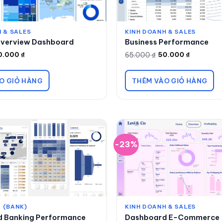
 & SALES
KINH DOANH & SALES
Overview Dashboard
Business Performance
65.000
₫
0.000
₫
50.000
₫
Giá
Giá
gốc
hiện
là:
tại
65.000 ₫.
là:
O GIỎ HÀNG
THÊM VÀO GIỎ HÀNG
50.000 ₫.
-23%
 (BANK)
KINH DOANH & SALES
 Banking Performance
Dashboard E-Commerce