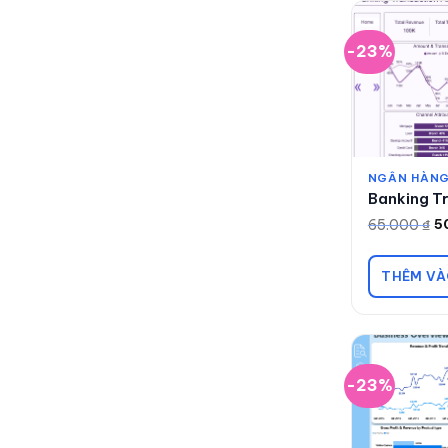
-23%
NGÂN HÀNG
Banking Tr
65.000
₫
5
Giá
Giá
gốc
hiện
là:
tại
65.000 ₫.
là:
THÊM VÀ
50.000 ₫.
-23%