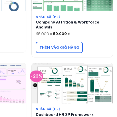
NHÂN SỰ (HR)
Company Attrition & Workforce
Analysis
65.000
₫
50.000
₫
Giá
Giá
gốc
hiện
là:
tại
65.000 ₫.
là:
THÊM VÀO GIỎ HÀNG
50.000 ₫.
-23%
NHÂN SỰ (HR)
Dashboard HR 3P Framework