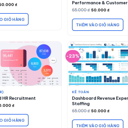
Performance & Customer 
50.000
₫
65.000
₫
50.000
₫
Giá
Giá
gốc
hiện
là:
tại
O GIỎ HÀNG
65.000 ₫.
là:
THÊM VÀO GIỎ HÀNG
50.000 ₫.
-23%
R)
KẾ TOÁN
 HR Recruitment
Dashboard Revenue Expe
Staffing
0.000
₫
65.000
₫
50.000
₫
Giá
Giá
gốc
hiện
là:
tại
O GIỎ HÀNG
65.000 ₫.
là:
THÊM VÀO GIỎ HÀNG
50.000 ₫.