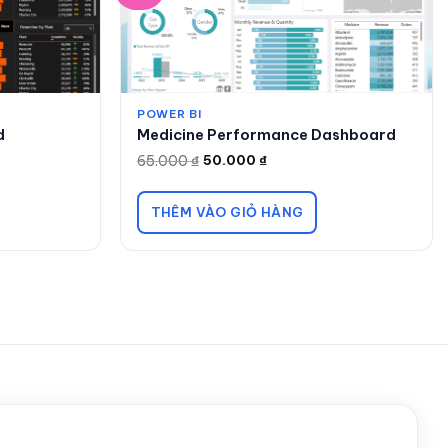
POWER BI
d
Medicine Performance Dashboard
65.000
₫
50.000
₫
Giá
Giá
gốc
hiện
là:
tại
65.000 ₫.
là:
THÊM VÀO GIỎ HÀNG
50.000 ₫.