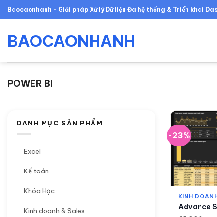
Skip
Baocaonhanh - Giải pháp Xử lý Dữ liệu Đa hệ thống & Triển khai D
to
content
BAOCAONHANH
POWER BI
DANH MỤC SẢN PHẨM
-23%
Excel
Kế toán
Khóa Học
KINH DOANH
Advance S
Kinh doanh & Sales