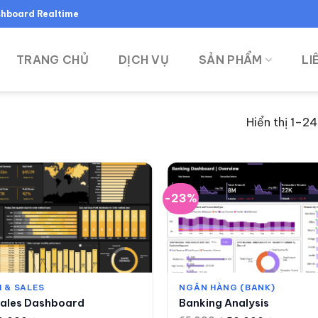
ashboard Realtime
TRANG CHỦ
DỊCH VỤ
SẢN PHẨM
LI
Hiển thị 1–2
-23%
 & SALES
NGÂN HÀNG (BANK)
ales Dashboard
Banking Analysis