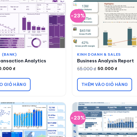
-23%
 (BANK)
KINH DOANH & SALES
ansaction Analytics
Business Analysis Report
65.000
₫
0.000
₫
50.000
₫
Giá
Giá
gốc
hiện
là:
tại
65.000 ₫.
là:
O GIỎ HÀNG
THÊM VÀO GIỎ HÀNG
50.000 ₫.
-23%