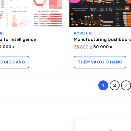
R)
POWER BI
tal Intelligence
Manufacturing Dashboar
65.000
₫
0.000
₫
50.000
₫
Giá
Giá
gốc
hiện
là:
tại
65.000 ₫.
là:
O GIỎ HÀNG
THÊM VÀO GIỎ HÀNG
50.000 ₫.
1
2