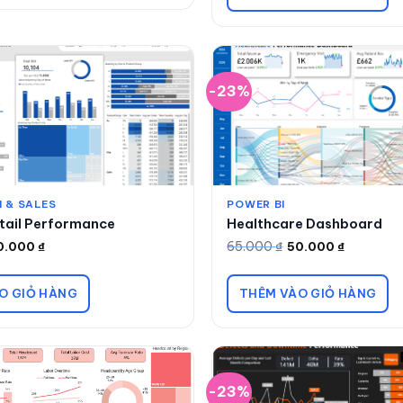
-23%
 & SALES
POWER BI
tail Performance
Healthcare Dashboard
65.000
₫
0.000
₫
50.000
₫
Giá
Giá
gốc
hiện
là:
tại
65.000 ₫.
là:
O GIỎ HÀNG
THÊM VÀO GIỎ HÀNG
50.000 ₫.
-23%