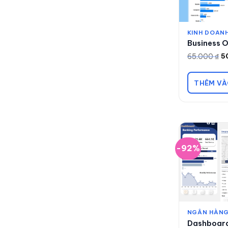
KINH DOANH
Business 
65.000
₫
5
Giá
Giá
gốc
hiện
là:
tại
65.000 ₫.
là:
THÊM VÀ
50.000 ₫.
-92%
NGÂN HÀNG
Dashboard