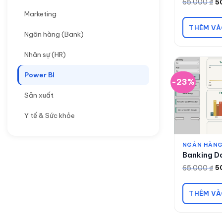
65.000
₫
5
Giá
Giá
gốc
hiện
Marketing
là:
tại
65.000 ₫.
là:
THÊM VÀ
50.000 ₫.
Ngân hàng (Bank)
Nhân sự (HR)
Power BI
-23%
Sản xuất
Y tế & Sức khỏe
NGÂN HÀNG
Banking D
65.000
₫
5
Giá
Giá
gốc
hiện
là:
tại
65.000 ₫.
là:
THÊM VÀ
50.000 ₫.