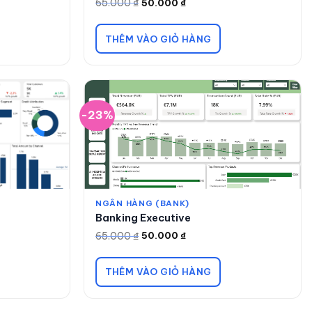
65.000
₫
50.000
₫
Giá
Giá
gốc
hiện
là:
tại
65.000 ₫.
là:
THÊM VÀO GIỎ HÀNG
50.000 ₫.
-23%
NGÂN HÀNG (BANK)
Banking Executive
65.000
₫
50.000
₫
Giá
Giá
gốc
hiện
là:
tại
65.000 ₫.
là:
THÊM VÀO GIỎ HÀNG
50.000 ₫.