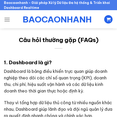
Skip
Baocaonhanh - Giải pháp Xử lý Dữ liệu Đa hệ thống & Triển khai
Dashboard Realtime
to
content
BAOCAONHANH
Câu hỏi thường gặp (FAQs)
1. Dashboard là gì?
Dashboard là bảng điều khiển trực quan giúp doanh
nghiệp theo dõi các chỉ số quan trọng (KPI), doanh
thu, chi phí, hiệu suất vận hành và các dữ liệu kinh
doanh theo thời gian thực hoặc định kỳ.
Thay vì tổng hợp dữ liệu thủ công từ nhiều nguồn khác
nhau, Dashboard giúp lãnh đạo và đội ngũ quản lý đưa
ra quyết định nhanh chóng và chính xác hơn.