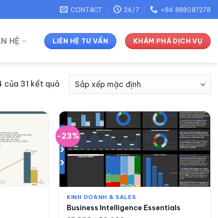
CONTACT
24/7
+84 888087278
ÊN HỆ
LIÊN HỆ TƯ VẤN
KHÁM PHÁ DỊCH VỤ
4 của 31 kết quả
-23%
KINH DOANH & SALES
Business Intelligence Essentials