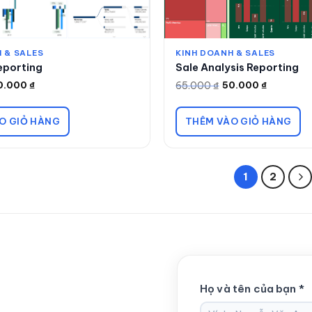
 & SALES
KINH DOANH & SALES
eporting
Sale Analysis Reporting
65.000
₫
0.000
₫
50.000
₫
Giá
Giá
gốc
hiện
là:
tại
65.000 ₫.
là:
O GIỎ HÀNG
THÊM VÀO GIỎ HÀNG
50.000 ₫.
1
2
Họ và tên của bạn *