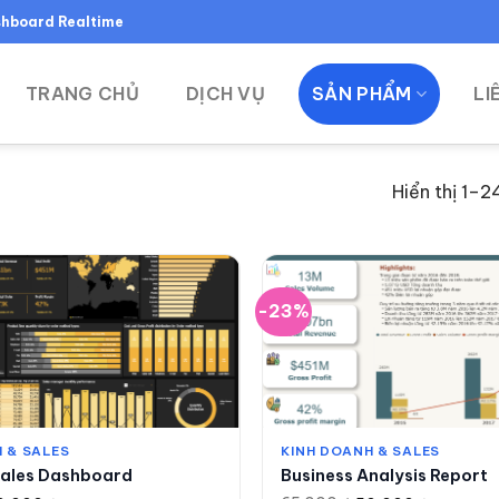
ashboard Realtime
TRANG CHỦ
DỊCH VỤ
SẢN PHẨM
LI
Hiển thị 1–2
-23%
 & SALES
KINH DOANH & SALES
ales Dashboard
Business Analysis Report