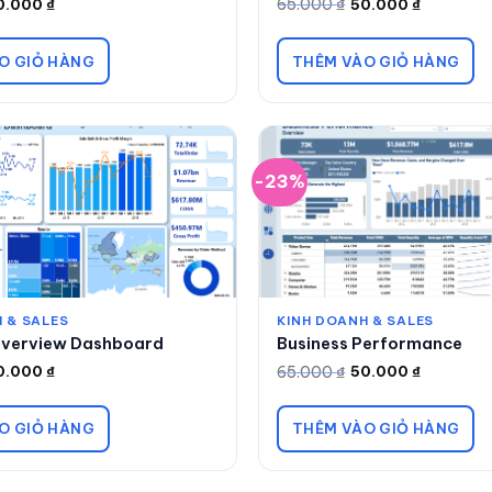
65.000
₫
0.000
₫
50.000
₫
Giá
Giá
gốc
hiện
là:
tại
65.000 ₫.
là:
O GIỎ HÀNG
THÊM VÀO GIỎ HÀNG
50.000 ₫.
-23%
 & SALES
KINH DOANH & SALES
Overview Dashboard
Business Performance
65.000
₫
0.000
₫
50.000
₫
Giá
Giá
gốc
hiện
là:
tại
65.000 ₫.
là:
O GIỎ HÀNG
THÊM VÀO GIỎ HÀNG
50.000 ₫.