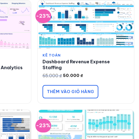
-23%
KẾ TOÁN
Dashboard Revenue Expense
Analytics
Staffing
65.000
₫
50.000
₫
Giá
Giá
gốc
hiện
là:
tại
65.000 ₫.
là:
THÊM VÀO GIỎ HÀNG
50.000 ₫.
-23%