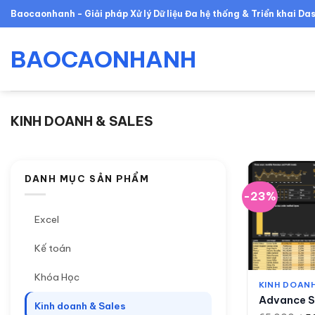
Skip
Baocaonhanh - Giải pháp Xử lý Dữ liệu Đa hệ thống & Triển khai D
to
content
BAOCAONHANH
KINH DOANH & SALES
DANH MỤC SẢN PHẨM
-23%
Excel
Kế toán
Khóa Học
KINH DOANH
Advance S
Kinh doanh & Sales