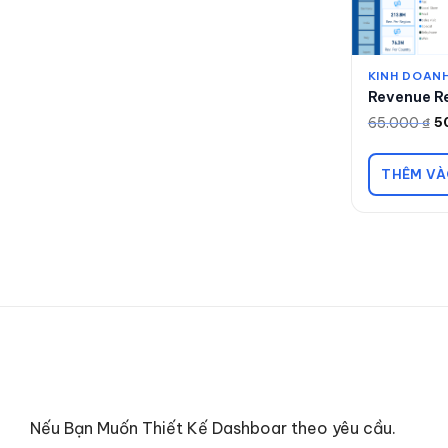
KINH DOANH
Revenue R
65.000
₫
5
Giá
Giá
gốc
hiện
là:
tại
65.000 ₫.
là:
THÊM VÀ
50.000 ₫.
Nếu Bạn Muốn Thiết Kế Dashboar theo yêu cầu.