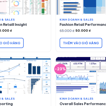
 & SALES
KINH DOANH & SALES
 Retaill Insight
Fashion Retail Performan
65.000
₫
0.000
₫
50.000
₫
Giá
Giá
gốc
hiện
là:
tại
65.000 ₫.
là:
O GIỎ HÀNG
THÊM VÀO GIỎ HÀNG
50.000 ₫.
-23%
 & SALES
KINH DOANH & SALES
porting
Overall Sales Performan