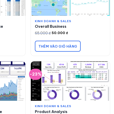
KINH DOANH & SALES
ce
Overall Business
65.000
₫
50.000
₫
Giá
Giá
gốc
hiện
là:
tại
65.000 ₫.
là:
THÊM VÀO GIỎ HÀNG
50.000 ₫.
-23%
KINH DOANH & SALES
ce
Product Analysis