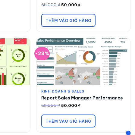
65.000
₫
50.000
₫
Giá
Giá
gốc
hiện
là:
tại
65.000 ₫.
là:
THÊM VÀO GIỎ HÀNG
50.000 ₫.
-23%
KINH DOANH & SALES
Report Sales Manager Performance
65.000
₫
50.000
₫
Giá
Giá
gốc
hiện
là:
tại
65.000 ₫.
là:
THÊM VÀO GIỎ HÀNG
50.000 ₫.