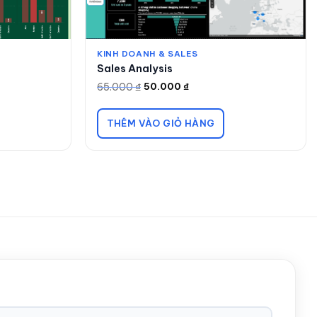
KINH DOANH & SALES
Sales Analysis
65.000
₫
50.000
₫
Giá
Giá
gốc
hiện
là:
tại
65.000 ₫.
là:
THÊM VÀO GIỎ HÀNG
50.000 ₫.