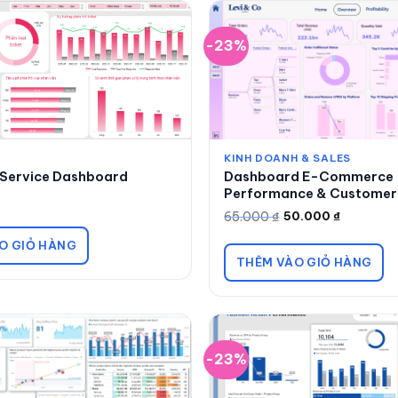
-23%
KINH DOANH & SALES
Service Dashboard
Dashboard E-Commerce
Performance & Customer 
65.000
₫
50.000
₫
Giá
Giá
gốc
hiện
là:
tại
O GIỎ HÀNG
65.000 ₫.
là:
THÊM VÀO GIỎ HÀNG
50.000 ₫.
-23%