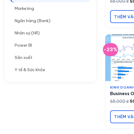
65.000
₫
5
Giá
Giá
gốc
hiện
Marketing
là:
tại
65.000 ₫.
là:
THÊM VÀ
50.000 ₫.
Ngân hàng (Bank)
Nhân sự (HR)
Power BI
-23%
Sản xuất
Y tế & Sức khỏe
KINH DOANH
Business 
65.000
₫
5
Giá
Giá
gốc
hiện
là:
tại
65.000 ₫.
là:
THÊM VÀ
50.000 ₫.