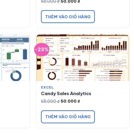
65.000
₫
50.000
₫
Giá
Giá
gốc
hiện
là:
tại
65.000 ₫.
là:
THÊM VÀO GIỎ HÀNG
50.000 ₫.
-23%
EXCEL
Candy Sales Analytics
65.000
₫
50.000
₫
Giá
Giá
gốc
hiện
là:
tại
65.000 ₫.
là:
THÊM VÀO GIỎ HÀNG
50.000 ₫.