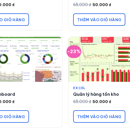
65.000
₫
0.000
₫
50.000
₫
Giá
Giá
gốc
hiện
là:
tại
65.000 ₫.
là:
O GIỎ HÀNG
THÊM VÀO GIỎ HÀNG
50.000 ₫.
-23%
EXCEL
shboard
Quản lý hàng tồn kho
65.000
₫
0.000
₫
50.000
₫
Giá
Giá
gốc
hiện
là:
tại
65.000 ₫.
là:
O GIỎ HÀNG
THÊM VÀO GIỎ HÀNG
50.000 ₫.