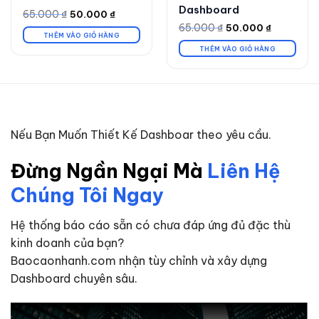
Dashboard
65.000
₫
50.000
₫
Giá
Giá
gốc
hiện
65.000
₫
50.000
₫
Giá
Giá
là:
tại
THÊM VÀO GIỎ HÀNG
gốc
hiện
65.000 ₫.
là:
là:
tại
THÊM VÀO GIỎ HÀNG
50.000 ₫.
65.000 ₫.
là:
50.000 ₫.
Nếu Bạn Muốn Thiết Kế Dashboar theo yêu cầu.
Đừng Ngần Ngại Mà
Liên Hệ
Chúng Tôi Ngay
Hệ thống báo cáo sẵn có chưa đáp ứng đủ đặc thù
kinh doanh của bạn?
Baocaonhanh.com nhận tùy chỉnh và xây dựng
Dashboard chuyên sâu.