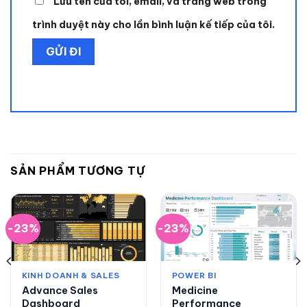
Lưu tên của tôi, email, và trang web trong
trình duyệt này cho lần bình luận kế tiếp của tôi.
SẢN PHẨM TƯƠNG TỰ
-23%
-23%
KINH DOANH & SALES
POWER BI
Advance Sales
Medicine
Dashboard
Performance