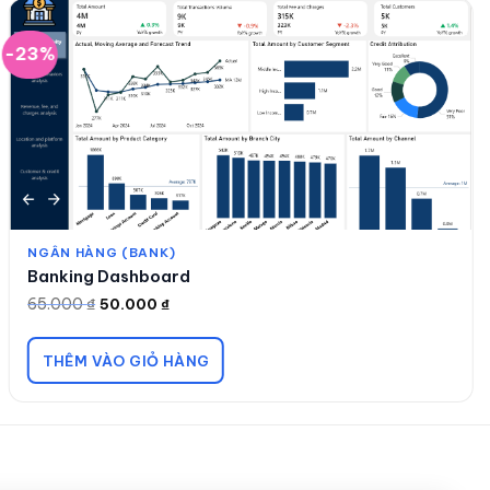
-23%
NGÂN HÀNG (BANK)
Banking Dashboard
65.000
₫
50.000
₫
Giá
Giá
gốc
hiện
là:
tại
65.000 ₫.
là:
THÊM VÀO GIỎ HÀNG
50.000 ₫.