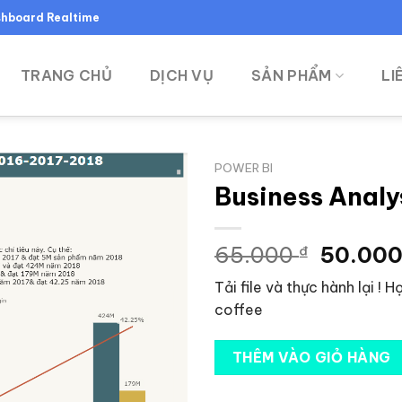
ashboard Realtime
TRANG CHỦ
DỊCH VỤ
SẢN PHẨM
LI
POWER BI
Business Analy
Giá
65.000
₫
50.00
gốc
Tải file và thực hành lại ! 
là:
coffee
65.000
THÊM VÀO GIỎ HÀNG