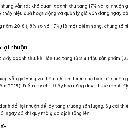
hưng vẫn rất khả quan: doanh thu tăng 17% và lợi nhuận g
o thấy hiệu quả hoạt động và quản lý giá vốn đang ngày cà
ng năm 2018 (18% so với 17%) là một điểm sáng, chứng tỏ h
 lợi nhuận
 đẩy doanh thu, khi liên tục tăng từ 3.8 triệu sản phẩm (2
ệp vẫn giữ vững và thậm chí cải thiện nhẹ biên lợi nhuận g
2018). Điều này cho thấy khả năng duy trì sức mạnh định
nh đổi lợi nhuận để lấy tăng trưởng sản lượng. Sự cải thi
, ngay cả khi quy mô giao dịch tăng lên.
iết