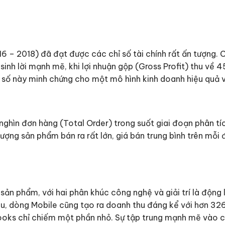
6 – 2018) đã đạt được các chỉ số tài chính rất ấn tượng. 
inh lời mạnh mẽ, khi lợi nhuận gộp (Gross Profit) thu về 45
số này minh chứng cho một mô hình kinh doanh hiệu quả và
ghìn đơn hàng (Total Order) trong suốt giai đoạn phân tíc
ượng sản phẩm bán ra rất lớn, giá bán trung bình trên mỗi 
sản phẩm, với hai phân khúc công nghệ và giải trí là độn
u, dòng Mobile cũng tạo ra doanh thu đáng kể với hơn 326 t
Books chỉ chiếm một phần nhỏ. Sự tập trung mạnh mẽ vào 