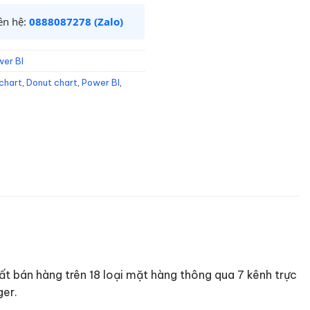
iên hệ:
0888087278 (Zalo)
er BI
chart
,
Donut chart
,
Power BI
,
t bán hàng trên 18 loại mặt hàng thông qua 7 kênh trực
ger.