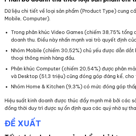
Dữ liệu chi tiết về loại sản phẩm (Product Type) cung 
Mobile, Computer).
Trong phân khúc Video Games (chiếm 38,75% tổng doan
doanh thu. Điều này nhấn mạnh vai trò quyết định c
Nhóm Mobile (chiếm 30,52%) chủ yếu được dẫn dắt bởi
thoại thông minh hàng đầu.
Phân khúc Computer (chiếm 20,54%) được phân mảnh hơ
và Desktop (51,3 triệu) cũng đóng góp đáng kể, cho t
Nhóm Home & Kitchen (9,3%) có mức đóng góp thấp h
Hiệu suất kinh doanh được thúc đẩy mạnh mẽ bởi các sản
đồng thời duy trì được sự ổn định qua các quý nhờ sự th
ĐỀ XUẤT