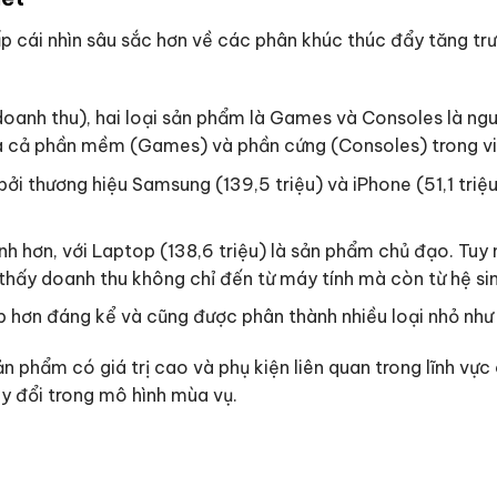
cấp cái nhìn sâu sắc hơn về các phân khúc thúc đẩy tăng t
h thu), hai loại sản phẩm là Games và Consoles là nguồn l
ủa cả phần mềm (Games) và phần cứng (Consoles) trong vi
 thương hiệu Samsung (139,5 triệu) và iPhone (51,1 triệu)
n, với Laptop (138,6 triệu) là sản phẩm chủ đạo. Tuy nh
hấy doanh thu không chỉ đến từ máy tính mà còn từ hệ sinh
ơn đáng kể và cũng được phân thành nhiều loại nhỏ như 
 phẩm có giá trị cao và phụ kiện liên quan trong lĩnh v
ay đổi trong mô hình mùa vụ.