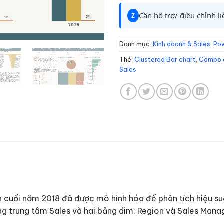
Cần hỗ trợ/ điều chỉnh l
Z
Danh mục:
Kinh doanh & Sales
,
Pow
Thẻ:
Clustered Bar chart
,
Combo 
Sales
 cuối năm 2018 đã được mô hình hóa để phân tích hiệu suấ
ảng trung tâm Sales và hai bảng dim: Region và Sales Mana