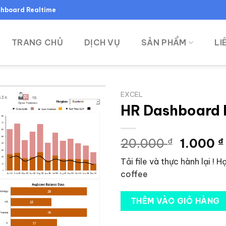
ashboard Realtime
TRANG CHỦ
DỊCH VỤ
SẢN PHẨM
LI
EXCEL
HR Dashboard 
Giá
20.000
₫
1.000
₫
gốc
Tải file và thực hành lại ! 
là:
coffee
20.000
THÊM VÀO GIỎ HÀNG