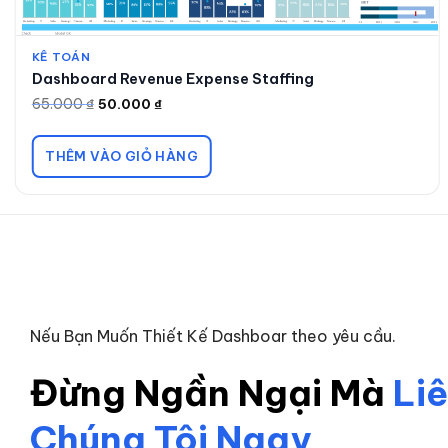
KẾ TOÁN
Dashboard Revenue Expense Staffing
65.000
₫
50.000
₫
Giá
Giá
gốc
hiện
là:
tại
65.000 ₫.
là:
THÊM VÀO GIỎ HÀNG
50.000 ₫.
Nếu Bạn Muốn Thiết Kế Dashboar theo yêu cầu.
Đừng Ngần Ngại Mà
Li
Chúng Tôi Ngay