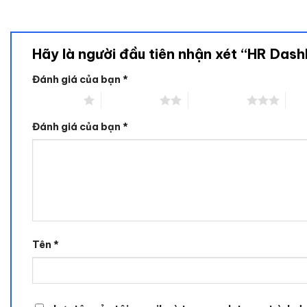
Hãy là người đầu tiên nhận xét “HR Das
Đánh giá của bạn
*
1 trên 5 sao
2 trên 5 sao
3 trên 5 sao
4 tr
Đánh giá của bạn
*
Tên
*