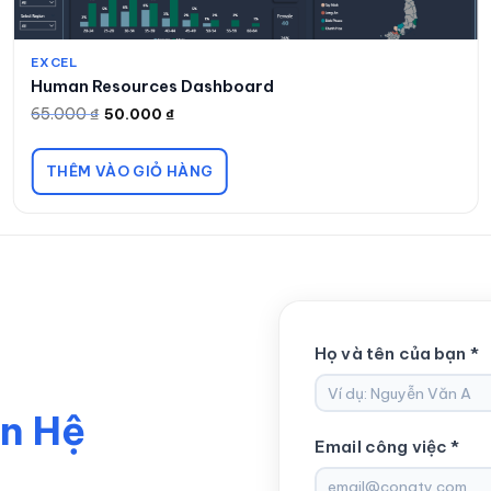
EXCEL
Human Resources Dashboard
65.000
₫
50.000
₫
Giá
Giá
gốc
hiện
là:
tại
65.000 ₫.
là:
THÊM VÀO GIỎ HÀNG
50.000 ₫.
Họ và tên của bạn *
ên Hệ
Email công việc *