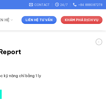
CONTACT
24/7
+84 888087278
ÊN HỆ
LIÊN HỆ TƯ VẤN
KHÁM PHÁ DỊCH VỤ
Report
Giá
hiện
Học kỹ năng chỉ bằng 1 ly
tại
 ₫.
là:
1.000 ₫.