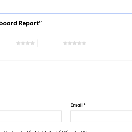
hboard Report”
ên 5 sao
5 trên 5 sao
Email
*