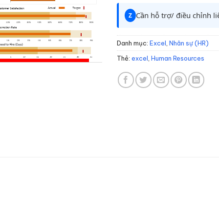
Cần hỗ trợ/ điều chỉnh l
Z
Danh mục:
Excel
,
Nhân sự (HR)
Thẻ:
excel
,
Human Resources