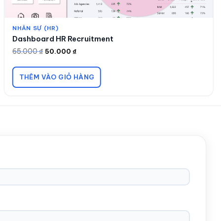
NHÂN SỰ (HR)
Dashboard HR Recruitment
65.000
₫
50.000
₫
Giá
Giá
gốc
hiện
là:
tại
65.000 ₫.
là:
THÊM VÀO GIỎ HÀNG
50.000 ₫.