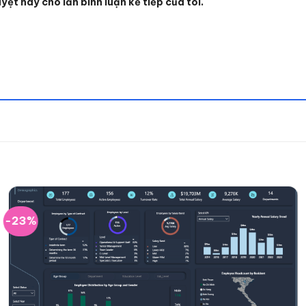
yệt này cho lần bình luận kế tiếp của tôi.
-23%