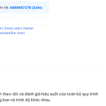
iên hệ:
0888087278 (Zalo)
art
,
Donut chart
,
Human
tacked Bar chart
theo dõi và đánh giá hiệu suất của toàn bộ quy trình
g ban và trình độ khác nhau.