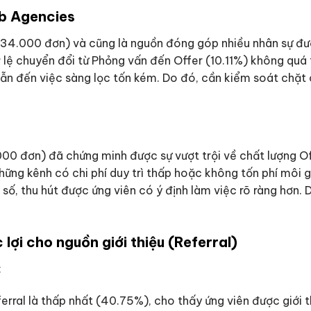
ob Agencies
 (34.000 đơn) và cũng là nguồn đóng góp nhiều nhân sự đ
tỷ lệ chuyển đổi từ Phỏng vấn đến Offer (10.11%) không qu
ẫn đến việc sàng lọc tốn kém. Do đó, cần kiểm soát chặt 
00 đơn) đã chứng minh được sự vượt trội về chất lượng Of
 những kênh có chi phí duy trì thấp hoặc không tốn phí môi
ố, thu hút được ứng viên có ý định làm việc rõ ràng hơn. 
 lợi cho nguồn giới thiệu (Referral)
:
erral là thấp nhất (40.75%), cho thấy ứng viên được giới 