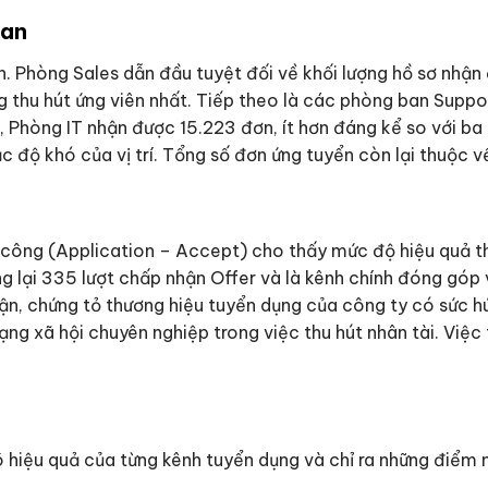
ban
 Phòng Sales dẫn đầu tuyệt đối về khối lượng hồ sơ nhận 
g thu hút ứng viên nhất. Tiếp theo là các phòng ban Suppo
, Phòng IT nhận được 15.223 đơn, ít hơn đáng kể so với b
c độ khó của vị trí. Tổng số đơn ứng tuyển còn lại thuộc 
h công (Application – Accept) cho thấy mức độ hiệu quả 
g lại 335 lượt chấp nhận Offer và là kênh chính đóng góp 
ận, chứng tỏ thương hiệu tuyển dụng của công ty có sức h
ạng xã hội chuyên nghiệp trong việc thu hút nhân tài. Việ
 hiệu quả của từng kênh tuyển dụng và chỉ ra những điểm n