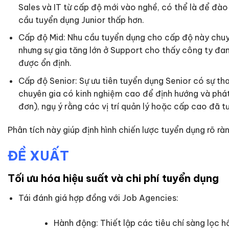
Sales và IT từ cấp độ mới vào nghề, có thể là để đà
cầu tuyển dụng Junior thấp hơn.
Cấp độ Mid: Nhu cầu tuyển dụng cho cấp độ này chuyể
nhưng sự gia tăng lớn ở Support cho thấy công ty đ
được ổn định.
Cấp độ Senior: Sự ưu tiên tuyển dụng Senior có sự th
chuyên gia có kinh nghiệm cao để định hướng và phát 
đơn), ngụ ý rằng các vị trí quản lý hoặc cấp cao đã t
Phân tích này giúp định hình chiến lược tuyển dụng rõ r
ĐỀ XUẤT
Tối ưu hóa hiệu suất và chi phí tuyển dụng
Tái đánh giá hợp đồng với Job Agencies:
Hành động: Thiết lập các tiêu chí sàng lọc 