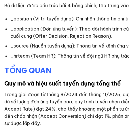
Bộ dữ liệu được cấu trúc bởi 4 bảng chính, tập trung vào 
_position (Vị trí tuyển dụng): Ghi nhận thông tin chi 
_application (Đơn ứng tuyển): Theo dõi hành trình c
cuối cùng (Offer Decision, Rejection Reason).
_source (Nguồn tuyển dụng): Thông tin về kênh ứng v
_hrteam (Team HR): Thông tin về đội ngũ HR phụ trá
TỔNG QUAN
Quy mô và hiệu suất tuyển dụng tổng thể
Trong giai đoạn từ tháng 8/2024 đến tháng 11/2025, quy 
dù số lượng đơn ứng tuyển cao, quy trình tuyển chọn diễn
Accept Rate) đạt 24%, cho thấy khoảng một phần tư ứng 
đến chấp nhận (Accept Conversion) chỉ đạt 1%, phản ánh 
sự được lấp đầy.