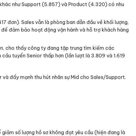
n khác như Support (5.857) và Product (4.320) có nhu
7 đơn). Sales vẫn là phòng ban dẫn đầu về khối lượng,
ăm để đảm bảo hoạt động vận hành và hỗ trợ khách hàng
đơn, cho thấy công ty đang tập trung tìm kiếm các
cầu tuyển Senior thấp hơn (lần lượt là 3.809 và 1.619
ior và đẩy mạnh thu hút nhân sự Mid cho Sales/Support.
ể giảm số lượng hồ sơ không đạt yêu cầu (hiện đang là