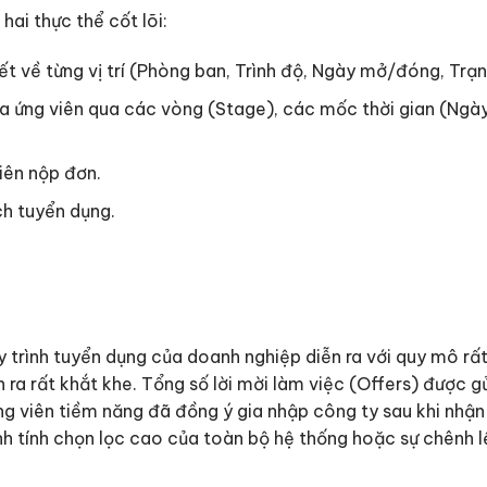
hai thực thể cốt lõi:
tiết về từng vị trí (Phòng ban, Trình độ, Ngày mở/đóng, Trạn
ủa ứng viên qua các vòng (Stage), các mốc thời gian (Ngà
iên nộp đơn.
ch tuyển dụng.
trình tuyển dụng của doanh nghiệp diễn ra với quy mô rất 
 ra rất khắt khe. Tổng số lời mời làm việc (Offers) được gử
viên tiềm năng đã đồng ý gia nhập công ty sau khi nhận đư
tính chọn lọc cao của toàn bộ hệ thống hoặc sự chênh lệch