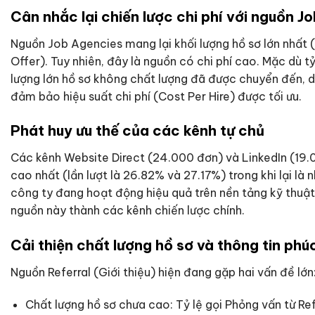
Cân nhắc lại chiến lược chi phí với nguồn J
Nguồn Job Agencies mang lại khối lượng hồ sơ lớn nhất
Offer). Tuy nhiên, đây là nguồn có chi phí cao. Mặc dù 
lượng lớn hồ sơ không chất lượng đã được chuyển đến, d
đảm bảo hiệu suất chi phí (Cost Per Hire) được tối ưu.
Phát huy ưu thế của các kênh tự chủ
Các kênh Website Direct (24.000 đơn) và LinkedIn (19.0
cao nhất (lần lượt là 26.82% và 27.17%) trong khi lại là
công ty đang hoạt động hiệu quả trên nền tảng kỹ thuật s
nguồn này thành các kênh chiến lược chính.
Cải thiện chất lượng hồ sơ và thông tin phúc
Nguồn Referral (Giới thiệu) hiện đang gặp hai vấn đề lớn
Chất lượng hồ sơ chưa cao: Tỷ lệ gọi Phỏng vấn từ Ref