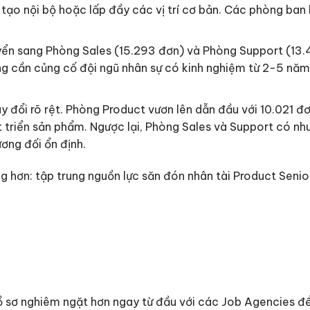
o tạo nội bộ hoặc lấp đầy các vị trí cơ bản. Các phòng ba
n sang Phòng Sales (15.293 đơn) và Phòng Support (13.41
ang cần củng cố đội ngũ nhân sự có kinh nghiệm từ 2-5 n
ay đổi rõ rệt. Phòng Product vươn lên dẫn đầu với 10.021 
triển sản phẩm. Ngược lại, Phòng Sales và Support có nhu 
ương đối ổn định.
àng hơn: tập trung nguồn lực săn đón nhân tài Product Sen
hồ sơ nghiêm ngặt hơn ngay từ đầu với các Job Agencies đ