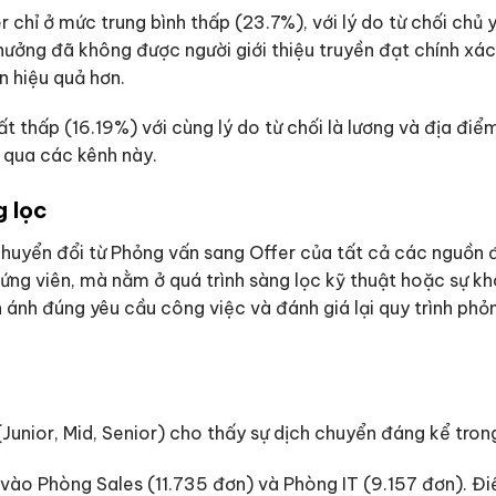
hỉ ở mức trung bình thấp (23.7%), với lý do từ chối chủ yếu 
hưởng đã không được người giới thiệu truyền đạt chính xác.
n hiệu quả hơn.
thấp (16.19%) với cùng lý do từ chối là lương và địa điểm. 
i qua các kênh này.
g lọc
chuyển đổi từ Phỏng vấn sang Offer của tất cả các nguồn 
g viên, mà nằm ở quá trình sàng lọc kỹ thuật hoặc sự khô
n ánh đúng yêu cầu công việc và đánh giá lại quy trình ph
Junior, Mid, Senior) cho thấy sự dịch chuyển đáng kể tro
vào Phòng Sales (11.735 đơn) và Phòng IT (9.157 đơn). Đi