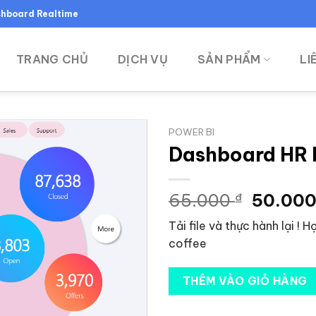
ashboard Realtime
TRANG CHỦ
DỊCH VỤ
SẢN PHẨM
LI
POWER BI
Dashboard HR 
Giá
65.000
₫
50.00
gốc
Tải file và thực hành lại ! 
là:
coffee
65.000
THÊM VÀO GIỎ HÀNG