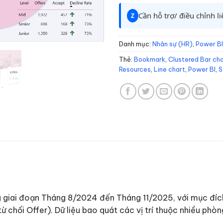
Cần hỗ trợ/ điều chỉnh l
Z
Danh mục:
Nhân sự (HR)
,
Power BI
Thẻ:
Bookmark
,
Clustered Bar ch
Resources
,
Line chart
,
Power BI
,
S
 giai đoạn Tháng 8/2024 đến Tháng 11/2025, với mục đích 
ừ chối Offer). Dữ liệu bao quát các vị trí thuộc nhiều phòn