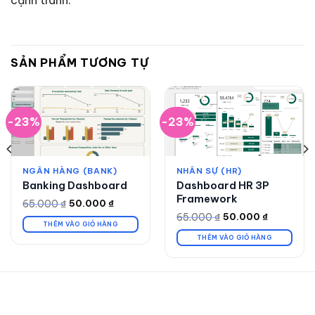
cạnh tranh.
SẢN PHẨM TƯƠNG TỰ
-23%
-23%
NGÂN HÀNG (BANK)
NHÂN SỰ (HR)
Banking Dashboard
Dashboard HR 3P
Framework
65.000
₫
50.000
₫
Giá
Giá
gốc
hiện
65.000
₫
50.000
₫
Giá
Giá
là:
tại
THÊM VÀO GIỎ HÀNG
gốc
hiện
65.000 ₫.
là:
là:
tại
THÊM VÀO GIỎ HÀNG
50.000 ₫.
65.000 ₫.
là:
50.000 ₫.