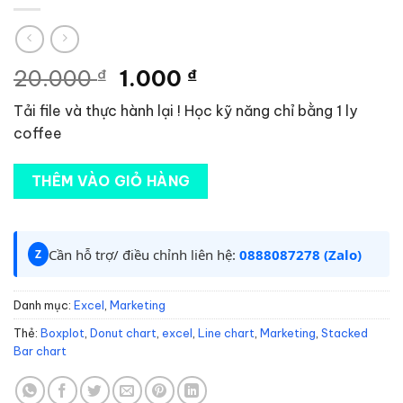
Giá
Giá
20.000
₫
1.000
₫
gốc
hiện
Tải file và thực hành lại ! Học kỹ năng chỉ bằng 1 ly
là:
tại
coffee
20.000 ₫.
là:
1.000 ₫.
THÊM VÀO GIỎ HÀNG
Cần hỗ trợ/ điều chỉnh liên hệ:
0888087278 (Zalo)
Z
Danh mục:
Excel
,
Marketing
Thẻ:
Boxplot
,
Donut chart
,
excel
,
Line chart
,
Marketing
,
Stacked
Bar chart