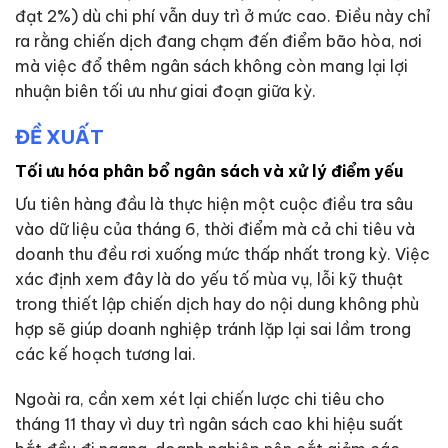
đạt 2%) dù chi phí vẫn duy trì ở mức cao. Điều này chỉ
ra rằng chiến dịch đang chạm đến điểm bão hòa, nơi
mà việc đổ thêm ngân sách không còn mang lại lợi
nhuận biên tối ưu như giai đoạn giữa kỳ.
ĐỀ XUẤT
Tối ưu hóa phân bổ ngân sách và xử lý điểm yếu
Ưu tiên hàng đầu là thực hiện một cuộc điều tra sâu
vào dữ liệu của tháng 6, thời điểm mà cả chi tiêu và
doanh thu đều rơi xuống mức thấp nhất trong kỳ. Việc
xác định xem đây là do yếu tố mùa vụ, lỗi kỹ thuật
trong thiết lập chiến dịch hay do nội dung không phù
hợp sẽ giúp doanh nghiệp tránh lặp lại sai lầm trong
các kế hoạch tương lai.
Ngoài ra, cần xem xét lại chiến lược chi tiêu cho
tháng 11 thay vì duy trì ngân sách cao khi hiệu suất