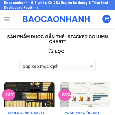
Skip
Baocaonhanh - Giải pháp Xử lý Dữ liệu Đa hệ thống & Triển khai
Dashboard Realtime
to
content
BAOCAONHANH
SẢN PHẨM ĐƯỢC GẮN THẺ “STACKED COLUMN
CHART”
LỌC
-23%
-23%
KINH DOANH & SALES
NGÂN HÀNG (BANK)