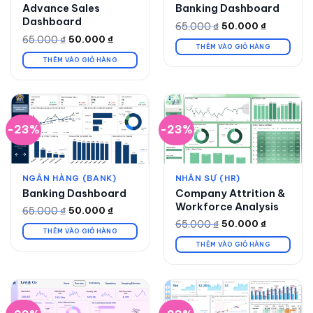
Advance Sales
Banking Dashboard
Dashboard
65.000
₫
50.000
₫
Giá
Giá
gốc
hiện
65.000
₫
50.000
₫
Giá
Giá
là:
tại
THÊM VÀO GIỎ HÀNG
gốc
hiện
65.000 ₫.
là:
là:
tại
THÊM VÀO GIỎ HÀNG
50.000 ₫.
65.000 ₫.
là:
50.000 ₫.
-23%
-23%
NGÂN HÀNG (BANK)
NHÂN SỰ (HR)
Banking Dashboard
Company Attrition &
Workforce Analysis
65.000
₫
50.000
₫
Giá
Giá
gốc
hiện
65.000
₫
50.000
₫
Giá
Giá
là:
tại
THÊM VÀO GIỎ HÀNG
gốc
hiện
65.000 ₫.
là:
là:
tại
THÊM VÀO GIỎ HÀNG
50.000 ₫.
65.000 ₫.
là:
50.000 ₫.