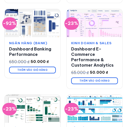
50.000 ₫.
-92%
-23%
NGÂN HÀNG (BANK)
KINH DOANH & SALES
Dashboard Banking
Dashboard E-
Performance
Commerce
Performance &
650.000
₫
50.000
₫
Giá
Giá
Customer Analytics
gốc
hiện
là:
tại
THÊM VÀO GIỎ HÀNG
65.000
₫
50.000
₫
Giá
Giá
650.000 ₫.
là:
gốc
hiện
50.000 ₫.
là:
tại
THÊM VÀO GIỎ HÀNG
65.000 ₫.
là:
50.000 ₫.
-23%
-23%