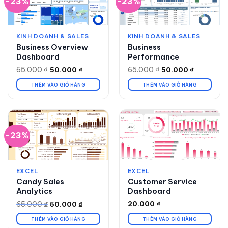
-23%
-23%
KINH DOANH & SALES
KINH DOANH & SALES
Business Overview
Business
Dashboard
Performance
65.000
₫
65.000
₫
50.000
₫
50.000
₫
Giá
Giá
Giá
Giá
gốc
hiện
gốc
hiện
là:
tại
là:
tại
THÊM VÀO GIỎ HÀNG
THÊM VÀO GIỎ HÀNG
65.000 ₫.
là:
65.000 ₫.
là:
50.000 ₫.
50.000 ₫.
-23%
EXCEL
EXCEL
Candy Sales
Customer Service
Analytics
Dashboard
65.000
₫
20.000
₫
50.000
₫
Giá
Giá
gốc
hiện
là:
tại
THÊM VÀO GIỎ HÀNG
THÊM VÀO GIỎ HÀNG
65.000 ₫.
là: