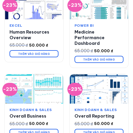
-23%
-23%
EXCEL
POWER BI
Human Resources
Medicine
Overview
Performance
Dashboard
65.000
₫
50.000
₫
Giá
Giá
gốc
hiện
65.000
₫
50.000
₫
Giá
Giá
là:
tại
THÊM VÀO GIỎ HÀNG
gốc
hiện
65.000 ₫.
là:
là:
tại
THÊM VÀO GIỎ HÀNG
50.000 ₫.
65.000 ₫.
là:
50.000 ₫.
-23%
-23%
KINH DOANH & SALES
KINH DOANH & SALES
Overall Business
Overall Reporting
65.000
₫
65.000
₫
50.000
₫
50.000
₫
Giá
Giá
Giá
Giá
gốc
hiện
gốc
hiện
là:
tại
là:
tại
THÊM VÀO GIỎ HÀNG
THÊM VÀO GIỎ HÀNG