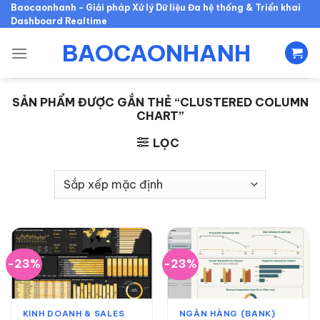
Skip
Baocaonhanh - Giải pháp Xử lý Dữ liệu Đa hệ thống & Triển khai
Dashboard Realtime
to
content
BAOCAONHANH
SẢN PHẨM ĐƯỢC GẮN THẺ “CLUSTERED COLUMN
CHART”
LỌC
-23%
-23%
KINH DOANH & SALES
NGÂN HÀNG (BANK)