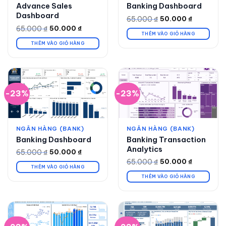
Advance Sales
Banking Dashboard
Dashboard
65.000
₫
50.000
₫
Giá
Giá
gốc
hiện
65.000
₫
50.000
₫
Giá
Giá
là:
tại
THÊM VÀO GIỎ HÀNG
gốc
hiện
65.000 ₫.
là:
là:
tại
THÊM VÀO GIỎ HÀNG
50.000 ₫.
65.000 ₫.
là:
50.000 ₫.
-23%
-23%
NGÂN HÀNG (BANK)
NGÂN HÀNG (BANK)
Banking Dashboard
Banking Transaction
Analytics
65.000
₫
50.000
₫
Giá
Giá
gốc
hiện
65.000
₫
50.000
₫
Giá
Giá
là:
tại
THÊM VÀO GIỎ HÀNG
gốc
hiện
65.000 ₫.
là:
là:
tại
THÊM VÀO GIỎ HÀNG
50.000 ₫.
65.000 ₫.
là:
50.000 ₫.