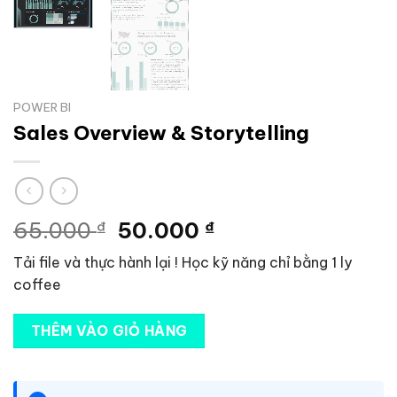
POWER BI
Sales Overview & Storytelling
Giá
Giá
65.000
₫
50.000
₫
gốc
hiện
Tải file và thực hành lại ! Học kỹ năng chỉ bằng 1 ly
là:
tại
coffee
65.000 ₫.
là:
50.000 ₫.
THÊM VÀO GIỎ HÀNG