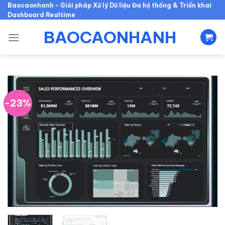
Skip
Baocaonhanh - Giải pháp Xử lý Dữ liệu Đa hệ thống & Triển khai
Dashboard Realtime
to
content
BAOCAONHANH
-23%