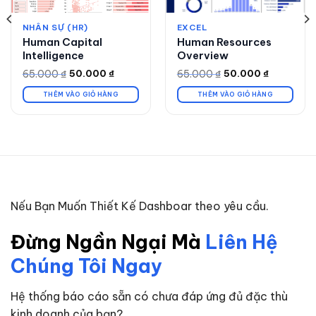
NHÂN SỰ (HR)
EXCEL
Human Capital
Human Resources
Intelligence
Overview
65.000
₫
65.000
₫
50.000
₫
50.000
₫
Giá
Giá
Giá
Giá
gốc
hiện
gốc
hiện
là:
tại
là:
tại
THÊM VÀO GIỎ HÀNG
THÊM VÀO GIỎ HÀNG
65.000 ₫.
là:
65.000 ₫.
là:
50.000 ₫.
50.000 ₫.
Nếu Bạn Muốn Thiết Kế Dashboar theo yêu cầu.
Đừng Ngần Ngại Mà
Liên Hệ
Chúng Tôi Ngay
Hệ thống báo cáo sẵn có chưa đáp ứng đủ đặc thù
kinh doanh của bạn?