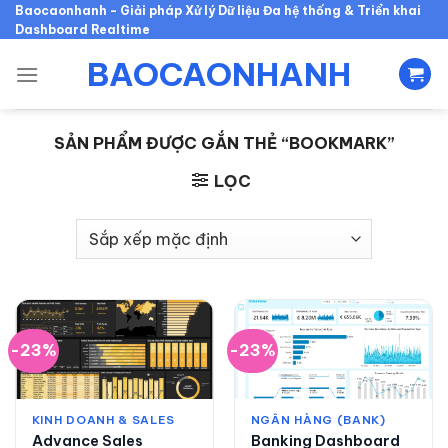
Skip
Baocaonhanh - Giải pháp Xử lý Dữ liệu Đa hệ thống & Triển khai
Dashboard Realtime
to
content
BAOCAONHANH
SẢN PHẨM ĐƯỢC GẮN THẺ “BOOKMARK”
LỌC
-23%
-23%
KINH DOANH & SALES
NGÂN HÀNG (BANK)
Advance Sales
Banking Dashboard