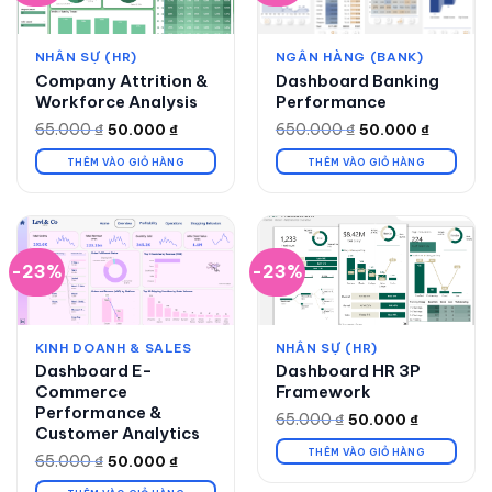
NHÂN SỰ (HR)
NGÂN HÀNG (BANK)
Company Attrition &
Dashboard Banking
Workforce Analysis
Performance
65.000
₫
650.000
₫
50.000
₫
50.000
₫
Giá
Giá
Giá
Giá
gốc
hiện
gốc
hiện
là:
tại
là:
tại
THÊM VÀO GIỎ HÀNG
THÊM VÀO GIỎ HÀNG
65.000 ₫.
là:
650.000 ₫.
là:
50.000 ₫.
50.000 ₫.
-23%
-23%
KINH DOANH & SALES
NHÂN SỰ (HR)
Dashboard E-
Dashboard HR 3P
Commerce
Framework
Performance &
65.000
₫
50.000
₫
Giá
Giá
Customer Analytics
gốc
hiện
là:
tại
THÊM VÀO GIỎ HÀNG
65.000
₫
50.000
₫
Giá
Giá
65.000 ₫.
là:
gốc
hiện
50.000 ₫.