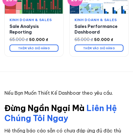
KINH DOANH & SALES
KINH DOANH & SALES
Sale Analysis
Sales Performance
Reporting
Dashboard
65.000
₫
65.000
₫
50.000
₫
50.000
₫
Giá
Giá
Giá
Giá
gốc
hiện
gốc
hiện
là:
tại
là:
tại
THÊM VÀO GIỎ HÀNG
THÊM VÀO GIỎ HÀNG
65.000 ₫.
là:
65.000 ₫.
là:
50.000 ₫.
50.000 ₫.
Nếu Bạn Muốn Thiết Kế Dashboar theo yêu cầu.
Đừng Ngần Ngại Mà
Liên Hệ
Chúng Tôi Ngay
Hệ thống báo cáo sẵn có chưa đáp ứng đủ đặc thù